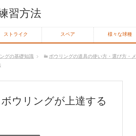
練習方法
ストライク
スペア
様々な球種
ングの基礎知識
ボウリングの道具の使い方・選び方・
法
| ボウリングが上達する